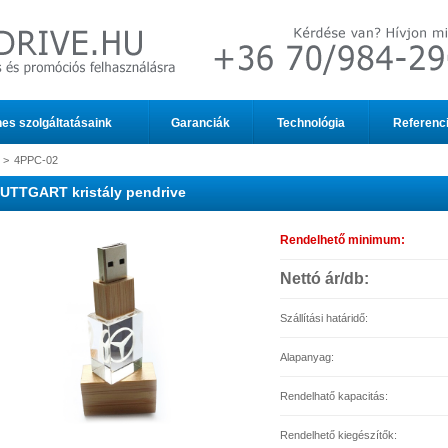
es szolgáltatásaink
Garanciák
Technológia
Referenc
>
4PPC-02
UTTGART kristály pendrive
Rendelhető minimum:
Nettó ár/db:
Szállítási határidő:
Alapanyag:
Rendelhatő kapacitás:
Rendelhető kiegészítők: