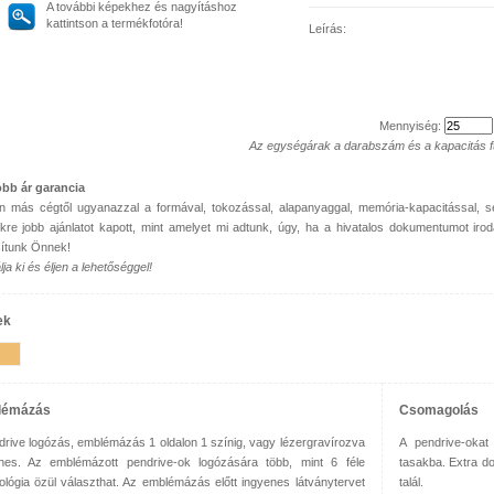
A további képekhez és nagyításhoz
kattintson a termékfotóra!
Leírás:
Mennyiség:
Az egységárak a darabszám és a kapacitás 
bb ár garancia
 más cégtől ugyanazzal a formával, tokozással, alapanyaggal, memória-kapacitással, 
kre jobb ajánlatot kapott, mint amelyet mi adtunk, úgy, ha a hivatalos dokumentumot iro
sítunk Önnek!
ja ki és éljen a lehetőséggel!
ek
lémázás
Csomagolás
drive logózás, emblémázás 1 oldalon 1 színig, vagy lézergravírozva
A pendrive-okat
nes. Az emblémázott pendrive-ok logózására több, mint 6 féle
tasakba. Extra 
ológia özül választhat. Az emblémázás előtt ingyenes látványtervet
talál.