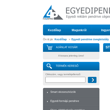
Kezdőlap
Magunkról
Ingyen
Ön itt jár:
Kezdőlap
>
Egyedi pendrive üvegkristály
ST
AJÁNLAT KOSÁR
A kosara jelenleg üres!
TERMÉK KERESŐ
Cikkszám, vagy termékjellemző:
Smart okoseszközök
Egyedi formájú pendrive