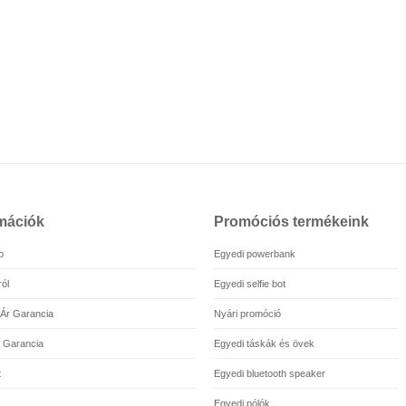
mációk
Promóciós termékeink
p
Egyedi powerbank
ól
Egyedi selfie bot
 Ár Garancia
Nyári promóció
 Garancia
Egyedi táskák és övek
t
Egyedi bluetooth speaker
Egyedi pólók