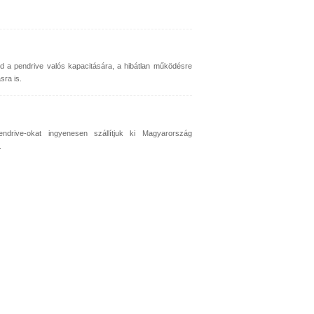
jed a pendrive valós kapacitására, a hibátlan működésre
ra is.
ndrive-okat ingyenesen szállítjuk ki Magyarország
.