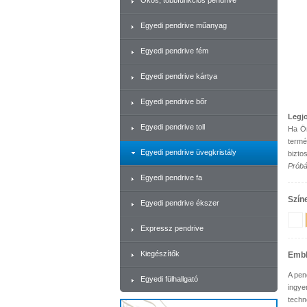
Okos, többfunkciós pendrive
Egyedi pendrive műanyag
Egyedi pendrive fém
Egyedi pendrive kártya
Egyedi pendrive bőr
Legjo
Egyedi pendrive toll
Ha Ön
termé
Egyedi pendrive üvegkristály
bizto
Próbál
Egyedi pendrive fa
Szín
Egyedi pendrive ékszer
Expressz pendrive
Kiegészítők
Emb
A pen
Egyedi fülhallgató
ingye
techn