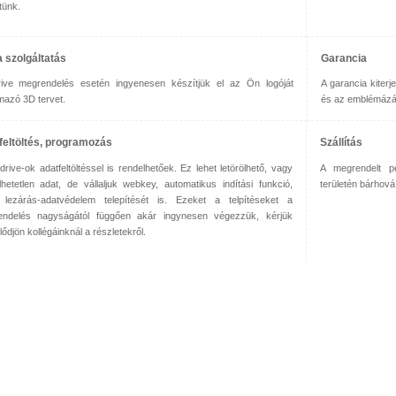
tünk.
a szolgáltatás
Garancia
ive megrendelés esetén ingyenesen készítjük el az Ön logóját
A garancia kiter
lmazó 3D tervet.
és az emblémázás
feltöltés, programozás
Szállítás
drive-ok adatfeltöltéssel is rendelhetőek. Ez lehet letörölhető, vagy
A megrendelt pe
ölhetetlen adat, de vállaljuk webkey, automatikus indítási funkció,
területén bárhová
lezárás-adatvédelem telepítését is. Ezeket a telpítéseket a
ndelés nagyságától függően akár ingynesen végezzük, kérjük
ődjön kollégáinknál a részletekről.