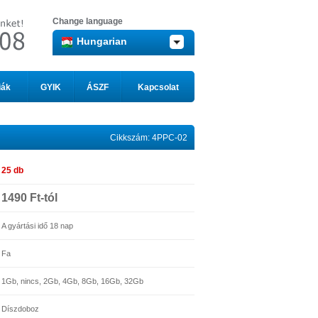
Change language
Hungarian
iák
GYIK
ÁSZF
Kapcsolat
Cikkszám: 4PPC-02
25 db
1490 Ft-tól
A gyártási idő 18 nap
Fa
1Gb, nincs, 2Gb, 4Gb, 8Gb, 16Gb, 32Gb
Díszdoboz