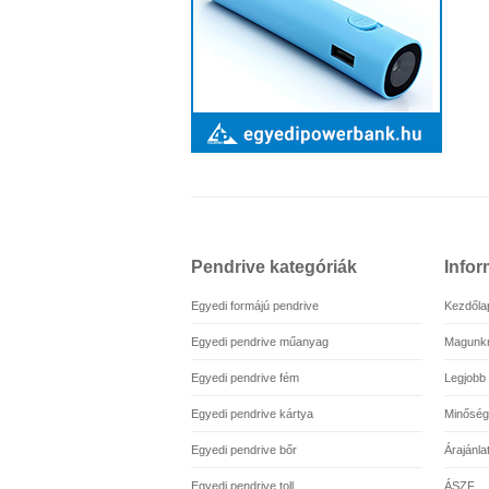
Pendrive kategóriák
Infor
Egyedi formájú pendrive
Kezdőla
Egyedi pendrive műanyag
Magunkr
Egyedi pendrive fém
Legjobb
Egyedi pendrive kártya
Minőség
Egyedi pendrive bőr
Árajánla
Egyedi pendrive toll
ÁSZF