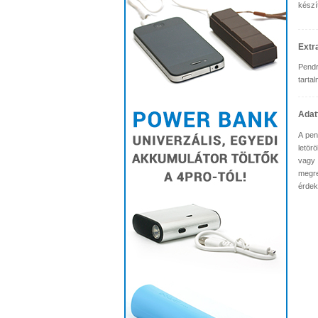
készí
Extr
Pendr
tarta
Adat
A pen
letör
vagy 
megre
érdekl