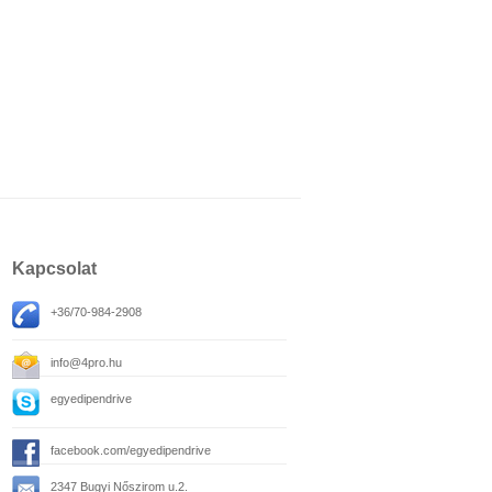
Kapcsolat
+36/70-984-2908
info@4pro.hu
egyedipendrive
facebook.com/egyedipendrive
2347 Bugyi Nőszirom u.2.