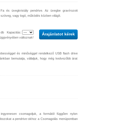
Fa és üvegkristály pendrive. Az üvegbe gravírozott
szöveg, vagy logó, működés közben világít.
db
Kapacitás:
Árajánlatot kérek
függvényében változnak!
sebességgel és minőséggel rendelkező USB flash drive
dánkban bemutatja, vállaljuk, hogy még kedvezőbb árat
 ingyenesen csomagoljuk, a formától függően nylon
dobozokat a pendrive-okhoz a Csomagolás menüpontban